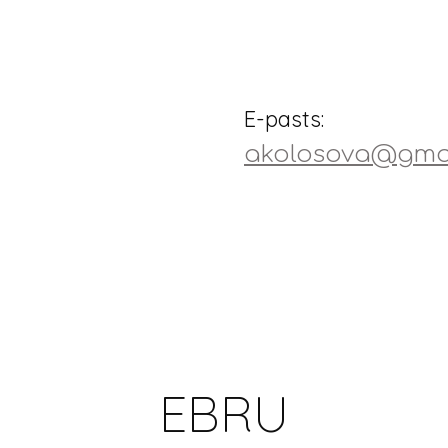
E-pasts:
akolosova@gma
EBRU